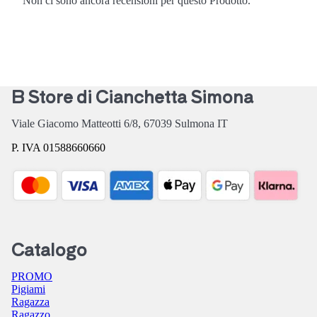
Non ci sono ancora recensioni per questo Prodotto.
B Store di Cianchetta Simona
Viale Giacomo Matteotti 6/8,
67039
Sulmona
IT
P. IVA 01588660660
Catalogo
PROMO
Pigiami
Ragazza
Ragazzo