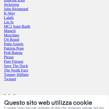
Imperial Kids
Jeckerson
John Richmond
K-Way
Lalalù
Liu Jo
MC2 Saint Barth
Maperò
Moschino
Oji Brand
Palm Angels
Patrizia Pepe
Petit Bateau
Please
Pure Firenze
Save The Duck
The North Face
Tommy Hilfiger
Twinset
Link
Questo sito web utilizza cookie
Contatti
I cookie sono piccole stringhe di dati che vengono salvate nel tuo