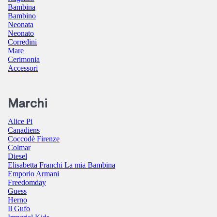
Bambina
Bambino
Neonata
Neonato
Corredini
Mare
Cerimonia
Accessori
Marchi
Alice Pi
Canadiens
Coccodè Firenze
Colmar
Diesel
Elisabetta Franchi La mia Bambina
Emporio Armani
Freedomday
Guess
Herno
Il Gufo