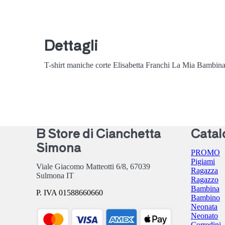
Dettagli
T-shirt maniche corte Elisabetta Franchi La Mia Bambina
B Store di Cianchetta
Catal
Simona
PROMO
Pigiami
Viale Giacomo Matteotti 6/8,
67039
Ragazza
Sulmona
IT
Ragazzo
Bambina
P. IVA 01588660660
Bambino
Neonata
Neonato
Corredini