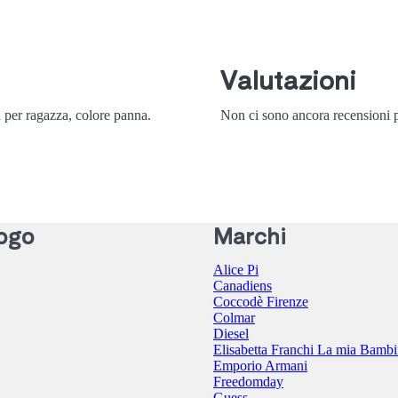
Valutazioni
 per ragazza, colore panna.
Non ci sono ancora recensioni p
ogo
Marchi
Alice Pi
Canadiens
Coccodè Firenze
Colmar
Diesel
Elisabetta Franchi La mia Bamb
Emporio Armani
Freedomday
Guess