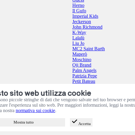
Herno
Il Gufo
Imperial Kids
Jeckerson
John Richmond
K-Way
Lalalù
Liu Jo
MC2 Saint Barth
Maperò
Moschino
Oji Brand
Palm Angels
Patrizia Pepe
Petit Bateau
Please
o sito web utilizza cookie
Pure Firenze
Save The Duck
sono piccole stringhe di dati che vengono salvate nel tuo browser e per
The North Face
zzare l'esperienza sul sito web. Per maggiori informazioni, leggi la nost
Tommy Hilfiger
a nostra
normativa sui cookie
.
Twinset
Mostra tutto
Accetta