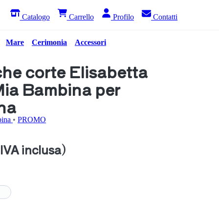
Catalogo
Carrello
Profilo
Contatti
Mare
Cerimonia
Accessori
che corte Elisabetta
Mia Bambina per
na
bina
•
PROMO
(IVA inclusa)