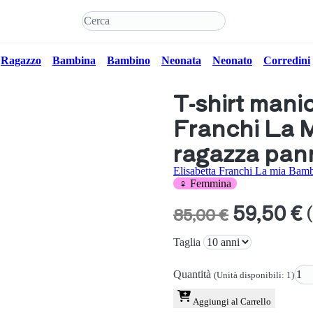
Ragazzo
Bambina
Bambino
Neonata
Neonato
Corredini
T-shirt mani
Franchi La 
ragazza pan
Elisabetta Franchi La mia Bam
♀ Femmina
59,50 €
85,00 €
Taglia
Quantità
(Unità disponibili: 1)
Aggiungi al Carrello