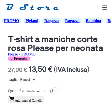
PROMO
Pigiami
Ragazza
Ragazzo
Bambina
B
T-shirt a maniche corte
rosa Please per neonata
Please
•
PROMO
♀ Femmina
13,50 €
(IVA inclusa)
27,00 €
Taglia
Quantità
(Unità disponibili: 1)
Aggiungi al Carrello