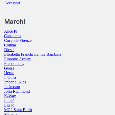
Accessori
Marchi
Alice Pi
Canadiens
Coccodè Firenze
Colmar
Diesel
Elisabetta Franchi La mia Bambina
Emporio Armani
Freedomday
Guess
Herno
Il Gufo
Imperial Kids
Jeckerson
John Richmond
K-Way
Lalalù
Liu Jo
MC2 Saint Barth
Maperò