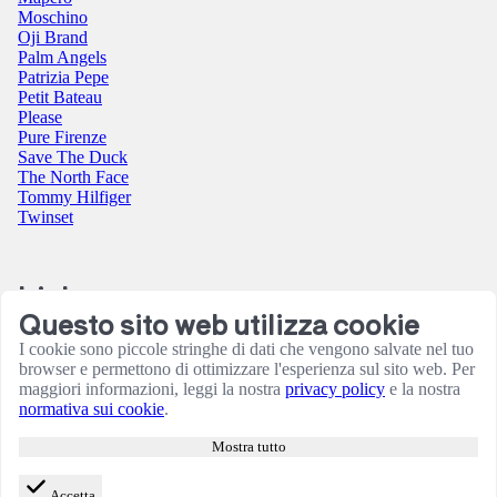
Moschino
Oji Brand
Palm Angels
Patrizia Pepe
Petit Bateau
Please
Pure Firenze
Save The Duck
The North Face
Tommy Hilfiger
Twinset
Link
Questo sito web utilizza cookie
Contatti
I cookie sono piccole stringhe di dati che vengono salvate nel tuo
Condizioni utilizzo sito
browser e permettono di ottimizzare l'esperienza sul sito web. Per
Informativa sulla Privacy
maggiori informazioni, leggi la nostra
privacy policy
e la nostra
Resi e rimborsi
normativa sui cookie
.
Termini e Condizioni
Amministrazione
Mostra tutto
Consensi cookie
Accetta