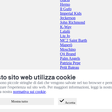
Herno
Il Gufo
Imperial Kids
Jeckerson
John Richmond
K-Way
Lalalù
Liu Jo
MC2 Saint Barth
Maperò
Moschino
Oji Brand
Palm Angels
Patrizia Pepe
Petit Bateau
Please
o sito web utilizza cookie
Pure Firenze
Save The Duck
sono piccole stringhe di dati che vengono salvate nel tuo browser e per
The North Face
zzare l'esperienza sul sito web. Per maggiori informazioni, leggi la nost
Tommy Hilfiger
a nostra
normativa sui cookie
.
Twinset
Mostra tutto
Accetta