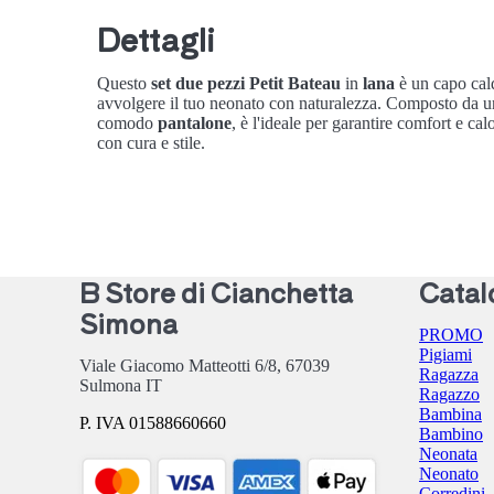
Dettagli
Questo
set due pezzi Petit Bateau
in
lana
è un capo cald
avvolgere il tuo neonato con naturalezza. Composto da 
comodo
pantalone
, è l'ideale per garantire comfort e cal
con cura e stile.
B Store di Cianchetta
Catal
Simona
PROMO
Pigiami
Viale Giacomo Matteotti 6/8,
67039
Ragazza
Sulmona
IT
Ragazzo
Bambina
P. IVA 01588660660
Bambino
Neonata
Neonato
Corredini