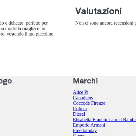
Valutazioni
o e delicato, perfetto per
Non ci sono ancora recensioni p
una morbida
maglia
e un
ore, vestendo il tuo piccolino
ogo
Marchi
Alice Pi
Canadiens
Coccodè Firenze
Colmar
Diesel
Elisabetta Franchi La mia Bamb
Emporio Armani
Freedomday
Guess