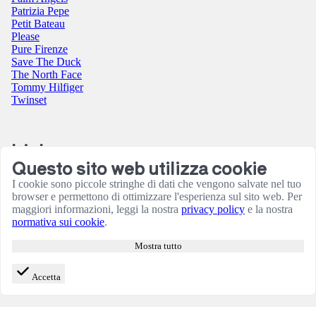
Patrizia Pepe
Petit Bateau
Please
Pure Firenze
Save The Duck
The North Face
Tommy Hilfiger
Twinset
Link
Questo sito web utilizza cookie
Contatti
I cookie sono piccole stringhe di dati che vengono salvate nel tuo
Condizioni utilizzo sito
browser e permettono di ottimizzare l'esperienza sul sito web. Per
Informativa sulla Privacy
maggiori informazioni, leggi la nostra
privacy policy
e la nostra
Resi e rimborsi
normativa sui cookie
.
Termini e Condizioni
Amministrazione
Mostra tutto
Consensi cookie
Accetta
© 2026 B Store di Cianchetta Simona