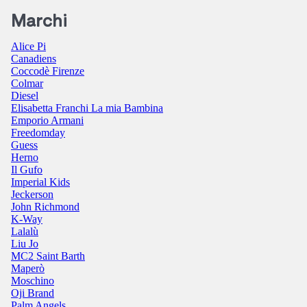
Marchi
Alice Pi
Canadiens
Coccodè Firenze
Colmar
Diesel
Elisabetta Franchi La mia Bambina
Emporio Armani
Freedomday
Guess
Herno
Il Gufo
Imperial Kids
Jeckerson
John Richmond
K-Way
Lalalù
Liu Jo
MC2 Saint Barth
Maperò
Moschino
Oji Brand
Palm Angels