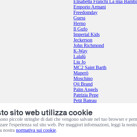
Elisabetta Franchi La mia Bamb
Emporio Armani
Freedomday
Guess
Herno
Il Gufo
Imperial Kids
Jeckerson
John Richmond
K-Way
Lalalù
Liu Jo
MC2 Saint Barth
Maperò
Moschino
Oji Brand
Palm Angels
Patrizia Pepe
Petit Bateau
Please
o sito web utilizza cookie
Pure Firenze
Save The Duck
sono piccole stringhe di dati che vengono salvate nel tuo browser e per
The North Face
zzare l'esperienza sul sito web. Per maggiori informazioni, leggi la nost
Tommy Hilfiger
a nostra
normativa sui cookie
.
Twinset