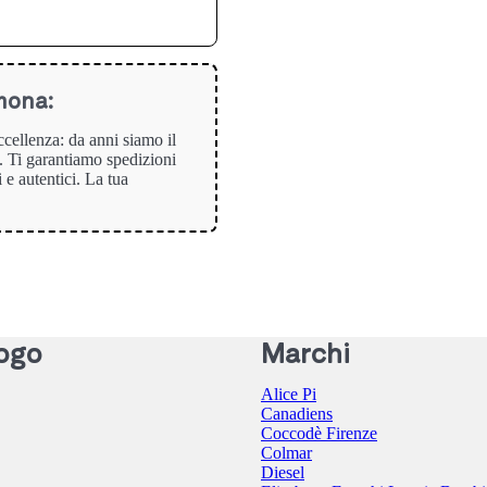
mona:
eccellenza: da anni siamo il
à. Ti garantiamo spedizioni
i e autentici. La tua
ogo
Marchi
Alice Pi
Canadiens
Coccodè Firenze
Colmar
Diesel