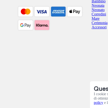
Bambino
Neonata
Neonato
Corredini
Mare
Cerimonia
Accessori
Quest
I cookie 
di ottimi
policy
e l