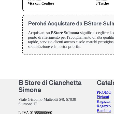
Vita con Coulisse
3 Tasche
Perché Acquistare da BStore Sul
Acquistare su
BStore Sulmona
significa scegliere l'
punto di riferimento per l'abbigliamento di alta qualit
rapide, servizio clienti attento e solo marchi prestigios
soddisfazione è la nostra priorità.
B Store di Cianchetta
Catal
Simona
PROMO
Pigiami
Viale Giacomo Matteotti 6/8,
67039
Ragazza
Sulmona
IT
Ragazzo
Bambina
P. IVA 01588660660