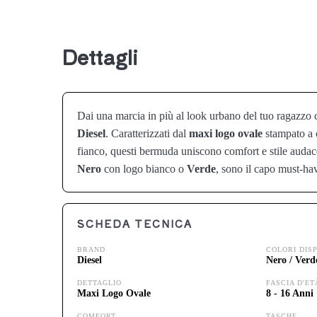
Dettagli
Dai una marcia in più al look urbano del tuo ragazzo
Diesel
. Caratterizzati dal
maxi logo ovale
stampato a c
fianco, questi bermuda uniscono comfort e stile audace
Nero
con logo bianco o
Verde
, sono il capo must-hav
SCHEDA TECNICA
BRAND
COLORI DISP
Diesel
Nero / Verd
DETTAGLIO
FASCIA D'ET
Maxi Logo Ovale
8 - 16 Anni
COMFORT
TASCHE