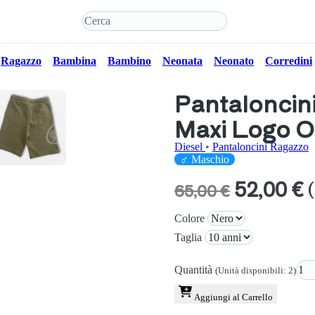
Ragazzo
Bambina
Bambino
Neonata
Neonato
Corredini
Pantaloncin
Maxi Logo Ov
Diesel
•
Pantaloncini Ragazzo
♂ Maschio
52,00 €
65,00 €
Colore
Taglia
Quantità
(Unità disponibili: 2)
Aggiungi al Carrello