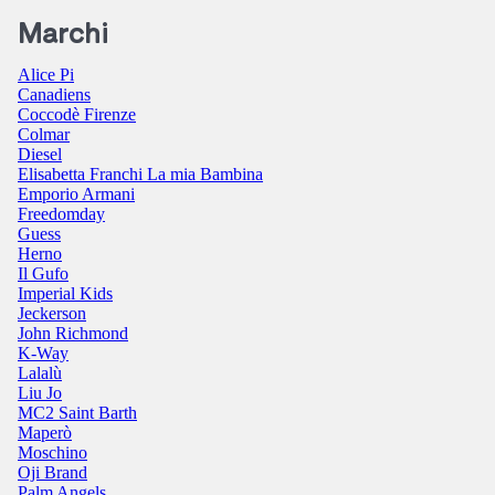
Marchi
Alice Pi
Canadiens
Coccodè Firenze
Colmar
Diesel
Elisabetta Franchi La mia Bambina
Emporio Armani
Freedomday
Guess
Herno
Il Gufo
Imperial Kids
Jeckerson
John Richmond
K-Way
Lalalù
Liu Jo
MC2 Saint Barth
Maperò
Moschino
Oji Brand
Palm Angels