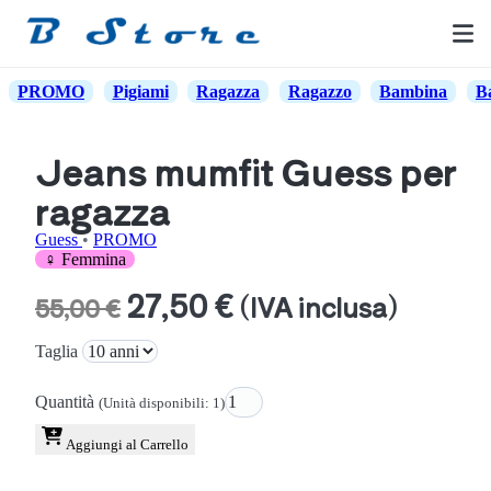
PROMO
Pigiami
Ragazza
Ragazzo
Bambina
B
Jeans mumfit Guess per
ragazza
Guess
•
PROMO
♀ Femmina
27,50 €
(IVA inclusa)
55,00 €
Taglia
Quantità
(Unità disponibili: 1)
Aggiungi al Carrello