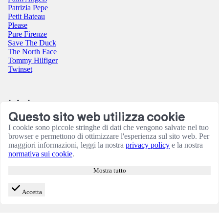
Patrizia Pepe
Petit Bateau
Please
Pure Firenze
Save The Duck
The North Face
Tommy Hilfiger
Twinset
Link
Questo sito web utilizza cookie
Contatti
I cookie sono piccole stringhe di dati che vengono salvate nel tuo
Condizioni utilizzo sito
browser e permettono di ottimizzare l'esperienza sul sito web. Per
Informativa sulla Privacy
maggiori informazioni, leggi la nostra
privacy policy
e la nostra
Resi e rimborsi
normativa sui cookie
.
Termini e Condizioni
Amministrazione
Mostra tutto
Consensi cookie
Accetta
© 2026 B Store di Cianchetta Simona