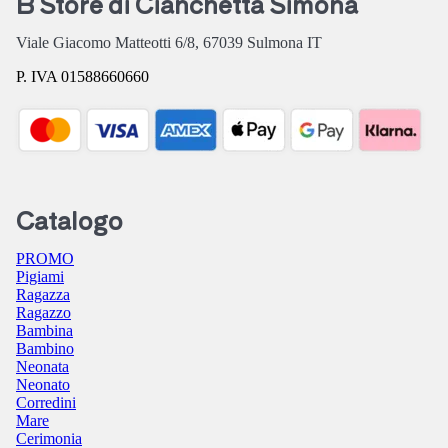
B Store di Cianchetta Simona
Viale Giacomo Matteotti 6/8,
67039
Sulmona
IT
P. IVA 01588660660
Catalogo
PROMO
Pigiami
Ragazza
Ragazzo
Bambina
Bambino
Neonata
Neonato
Corredini
Mare
Cerimonia