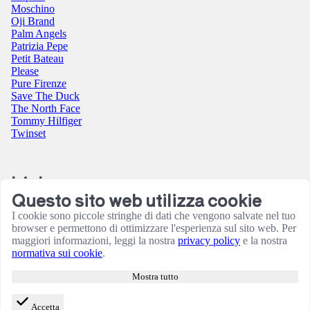
Moschino
Oji Brand
Palm Angels
Patrizia Pepe
Petit Bateau
Please
Pure Firenze
Save The Duck
The North Face
Tommy Hilfiger
Twinset
Link
Questo sito web utilizza cookie
Contatti
I cookie sono piccole stringhe di dati che vengono salvate nel tuo
Condizioni utilizzo sito
browser e permettono di ottimizzare l'esperienza sul sito web. Per
Informativa sulla Privacy
maggiori informazioni, leggi la nostra
privacy policy
e la nostra
Resi e rimborsi
normativa sui cookie
.
Termini e Condizioni
Amministrazione
Mostra tutto
Consensi cookie
Accetta