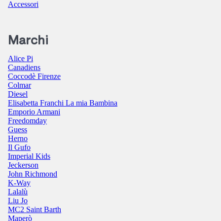
Accessori
Marchi
Alice Pi
Canadiens
Coccodè Firenze
Colmar
Diesel
Elisabetta Franchi La mia Bambina
Emporio Armani
Freedomday
Guess
Herno
Il Gufo
Imperial Kids
Jeckerson
John Richmond
K-Way
Lalalù
Liu Jo
MC2 Saint Barth
Maperò