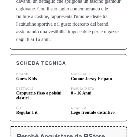
davanti, un dettaglio che sprigiona un fascino glamour
e giovane. Con il suo taglio contemporaneo e le
finiture a costine, rappresenta l'unione ideale tra
l'attitudine sportiva e il gusto ricercato del brand,
assicurando una vestibilità impeccabile per le ragazze
dagli 8 ai 16 anni.
SCHEDA TECNICA
BRAND
MATERIALE
Guess Kids
Cotone Jersey Felpato
DETTAGLI
FASCIA D'ETÀ
Cappuccio fisso e polsini
8 - 16 Anni
elastici
FIT
GRAFICA
Regular Fit
Logo frontale distintivo
Perché Acquistare da BStore