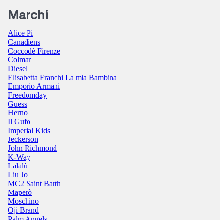
Marchi
Alice Pi
Canadiens
Coccodè Firenze
Colmar
Diesel
Elisabetta Franchi La mia Bambina
Emporio Armani
Freedomday
Guess
Herno
Il Gufo
Imperial Kids
Jeckerson
John Richmond
K-Way
Lalalù
Liu Jo
MC2 Saint Barth
Maperò
Moschino
Oji Brand
Palm Angels