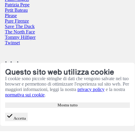
Patrizia Pepe
Petit Bateau
Please
Pure Firenze
Save The Duck
The North Face
Tommy Hilfiger
Twinset
Link
Questo sito web utilizza cookie
Contatti
I cookie sono piccole stringhe di dati che vengono salvate nel tuo
Condizioni utilizzo sito
browser e permettono di ottimizzare l'esperienza sul sito web. Per
Informativa sulla Privacy
maggiori informazioni, leggi la nostra
privacy policy
e la nostra
Resi e rimborsi
normativa sui cookie
.
Termini e Condizioni
Amministrazione
Mostra tutto
Consensi cookie
Accetta
© 2026 B Store di Cianchetta Simona