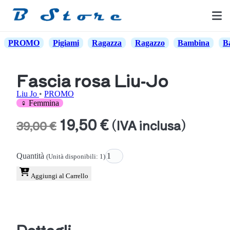
PROMO
Pigiami
Ragazza
Ragazzo
Bambina
B
Fascia rosa Liu-Jo
Liu Jo
•
PROMO
♀ Femmina
19,50 €
(IVA inclusa)
39,00 €
Quantità
(Unità disponibili: 1)
Aggiungi al Carrello
Dettagli