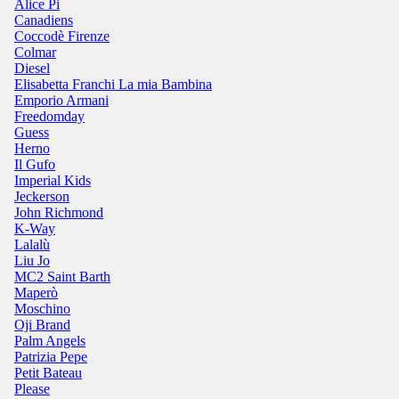
Alice Pi
Canadiens
Coccodè Firenze
Colmar
Diesel
Elisabetta Franchi La mia Bambina
Emporio Armani
Freedomday
Guess
Herno
Il Gufo
Imperial Kids
Jeckerson
John Richmond
K-Way
Lalalù
Liu Jo
MC2 Saint Barth
Maperò
Moschino
Oji Brand
Palm Angels
Patrizia Pepe
Petit Bateau
Please