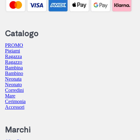
Catalogo
PROMO
Pigiami
Ragazza
Ragazzo
Bambina
Bambino
Neonata
Neonato
Corredini
Mare
Cerimonia
Accessori
Marchi