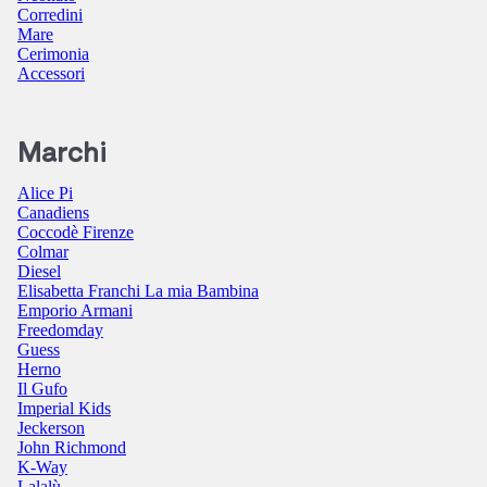
Corredini
Mare
Cerimonia
Accessori
Marchi
Alice Pi
Canadiens
Coccodè Firenze
Colmar
Diesel
Elisabetta Franchi La mia Bambina
Emporio Armani
Freedomday
Guess
Herno
Il Gufo
Imperial Kids
Jeckerson
John Richmond
K-Way
Lalalù