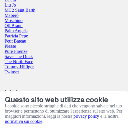
Liu Jo
MC2 Saint Barth
Maperò
Moschino
Oji Brand
Palm Angels
Patrizia Pepe
Petit Bateau
Please
Pure Firenze
Save The Duck
The North Face
Tommy Hilfiger
Twinset
Link
Questo sito web utilizza cookie
Contatti
I cookie sono piccole stringhe di dati che vengono salvate nel tuo
Condizioni utilizzo sito
browser e permettono di ottimizzare l'esperienza sul sito web. Per
Informativa sulla Privacy
maggiori informazioni, leggi la nostra
privacy policy
e la nostra
Resi e rimborsi
normativa sui cookie
.
Termini e Condizioni