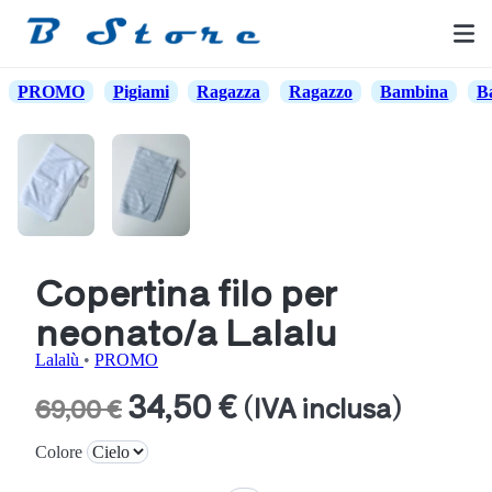
PROMO
Pigiami
Ragazza
Ragazzo
Bambina
B
Copertina filo per
neonato/a Lalalu
Lalalù
•
PROMO
34,50 €
(IVA inclusa)
69,00 €
Colore