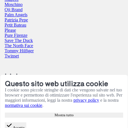
Moschino
Oji Brand
Palm Angels
Patrizia Pepe
Petit Bateau
Please
Pure Firenze
Save The Duck
The North Face
Tommy Hilfiger
Twinset
Link
Questo sito web utilizza cookie
Contatti
I cookie sono piccole stringhe di dati che vengono salvate nel tuo
Condizioni utilizzo sito
browser e permettono di ottimizzare l'esperienza sul sito web. Per
Informativa sulla Privacy
maggiori informazioni, leggi la nostra
privacy policy
e la nostra
Resi e rimborsi
normativa sui cookie
.
Termini e Condizioni
Amministrazione
Mostra tutto
Consensi cookie
Accetta