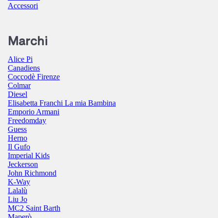
Accessori
Marchi
Alice Pi
Canadiens
Coccodè Firenze
Colmar
Diesel
Elisabetta Franchi La mia Bambina
Emporio Armani
Freedomday
Guess
Herno
Il Gufo
Imperial Kids
Jeckerson
John Richmond
K-Way
Lalalù
Liu Jo
MC2 Saint Barth
Maperò