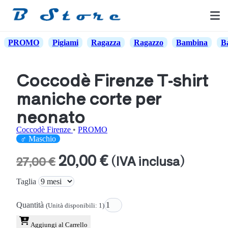
PROMO
Pigiami
Ragazza
Ragazzo
Bambina
B
Coccodè Firenze T-shirt
maniche corte per
neonato
Coccodè Firenze
•
PROMO
♂ Maschio
20,00 €
(IVA inclusa)
27,00 €
Taglia
Quantità
(Unità disponibili: 1)
Aggiungi al Carrello