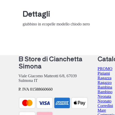
Dettagli
giubbino in ecopelle modello chiodo nero
B Store di Cianchetta
Catal
Simona
PROMO
Pigiami
Viale Giacomo Matteotti 6/8,
67039
Ragazza
Sulmona
IT
Ragazzo
Bambina
P. IVA 01588660660
Bambino
Neonata
Neonato
Corredini
Mare
Cerimonia