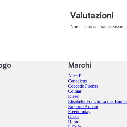
Valutazioni
Non ci sono ancora recensioni p
ogo
Marchi
Alice Pi
Canadiens
Coccodè Firenze
Colmar
Diesel
Elisabetta Franchi La mia Bamb
Emporio Armani
Freedomday
Guess
Herno
Il Gufo