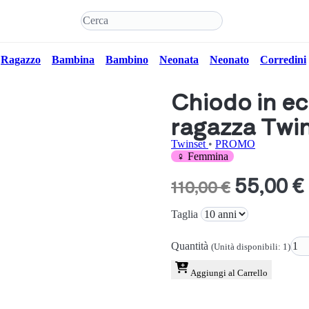
Ragazzo
Bambina
Bambino
Neonata
Neonato
Corredini
Chiodo in e
ragazza Twi
Twinset
•
PROMO
♀ Femmina
55,00 €
110,00 €
Taglia
Quantità
(Unità disponibili: 1)
Aggiungi al Carrello