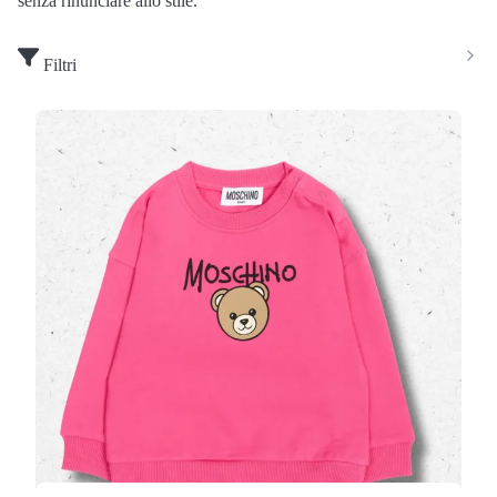
senza rinunciare allo stile.
Filtri
Felpa Moschino Kids Neonata Fucsia con Teddy
Bear
(0 Valutazioni)
Moschino
•
Maglioni e Felpe Neonata
Un capo morbido e giocoso per le più piccole: la
felpa firmata Moschino Kids
in cotone felpato, in
tonalità fucsia intensa, present…
75,00 €