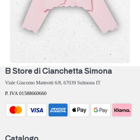
firmato Liu Jo
. Questo delicato coprispal…
45,00 €
B Store di Cianchetta Simona
Viale Giacomo Matteotti 6/8,
67039
Sulmona
IT
P. IVA 01588660660
Catalogo