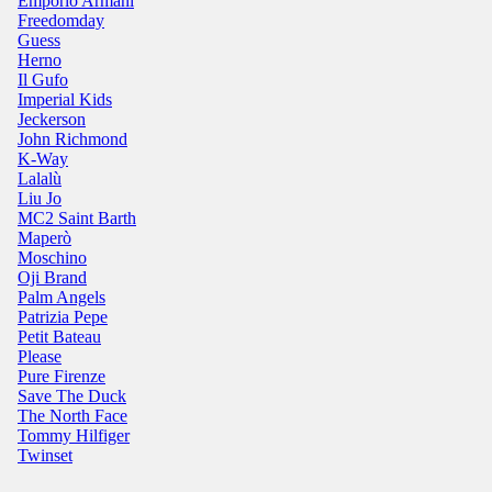
Emporio Armani
Freedomday
Guess
Herno
Il Gufo
Imperial Kids
Jeckerson
John Richmond
K-Way
Lalalù
Liu Jo
MC2 Saint Barth
Maperò
Moschino
Oji Brand
Palm Angels
Patrizia Pepe
Petit Bateau
Please
Pure Firenze
Save The Duck
The North Face
Tommy Hilfiger
Twinset