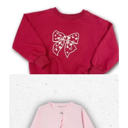
Felpa girocollo Please colore rosso per neonata
- Stampa Fiocco Floreale
(0 Valutazioni)
Maglioni e Felpe Neonata
Questa felpa girocollo Please è un capo morbido e
confortevole, perfetto per le neonate. Realizzata in cotone
(presumibilmente felpato o Fr…
44,00 €
Cardigan Neonato Liu Jo Rosa in Jersey con
Orli Ondulati e Bottone Gioiello
(0 Valutazioni)
Maglioni e Felpe Neonata
Aggiungi un tocco di raffinata tenerezza al
guardaroba della tua bimba con il
cardigan rosa