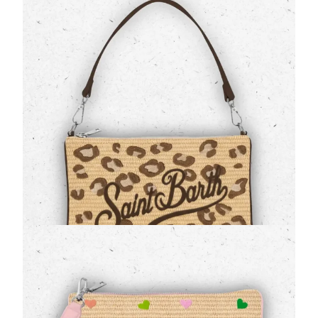
Borsa Parisienne MC2 Saint Barth Leopardata
in Paglia Sintetica Animalier
(0 Valutazioni)
MC2 Saint Barth
•
Borse
Esprimi la tua grinta con la
borsa Parisienne Straw
di MC2 Saint Barth
. Questa versione
animalier
leopardata
reinterpreta il concetto…
109,00 €
Borsa a Tracolla Parisienne MC2 Saint Barth
Beige Cuoricini Multicolor Logo
(0 Valutazioni)
MC2 Saint Barth
•
Borse