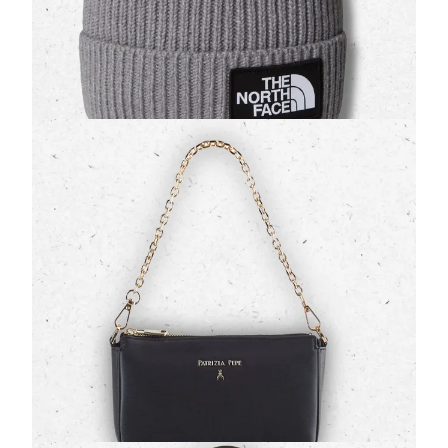
33,00 €
Borsa a Tracolla Patrizia Pepe con Catena e
Rivetto Fly Oro Light Gold
(0 Valutazioni)
Patrizia Pepe
•
Borse
Eleva i tuoi outfit con il design sofisticato della
borsa
a tracolla firmata Patrizia Pepe
. Realizzata in
materiali pregiati dalla te…
69,30 €
99,00 €