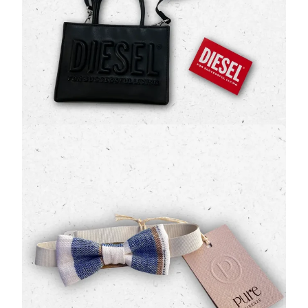
Eleva lo stile dei più giovani con l'accessorio must-
have di stagione: la
borsa Diesel
total black.
Caratterizzata dal
maxi logo …
140,00 €
200,00 €
Papillon Neonato Pure Firenze a Righe Bianche
e Azzurre da Cerimonia
(0 Valutazioni)
Pure Firenze
•
Fasce
Definisci lo stile del tuo piccolo con l'esclusivo
papillon Pure Firenze
. Questo accessorio,
caratterizzato dalle intramontabili
righ…
22,00 €