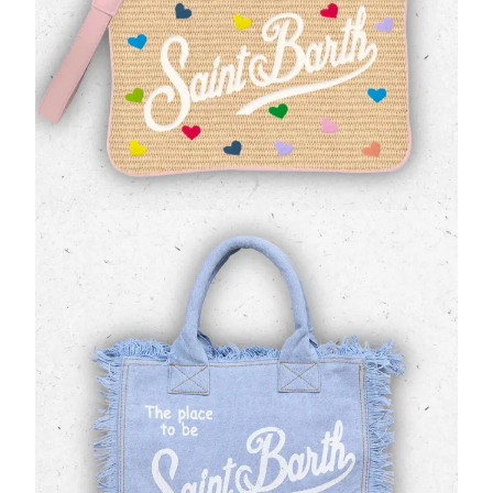
Esprimi un'allegria chic con la
borsa a tracolla
Parisienne MC2 Saint Barth
. Questo accessorio,
proveniente dalla collezione Primaver…
109,00 €
Borsa Micro Vanity MC2 Saint Barth Denim
Lavaggio Chiaro con Frange
(0 Valutazioni)
MC2 Saint Barth
•
Borse
Piccola nel formato, immensa nello stile: la
borsa
Vanity MC2 Saint Barth
reinterpreta il fascino del
denim in una chiave micro assol…