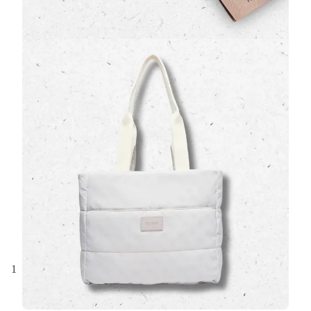
Borsa Passeggino Guess H6YZ20 in Materiale
Sintetico Marrone con Monogramma
(0 Valutazioni)
Guess
•
Borse
La combinazione perfetta di stile e funzionalità: la
borsa passeggino firmata Guess
è realizzata in
materiale sintetico di alta qua…
95,00 €
1
2
3
prossima
…
ultima