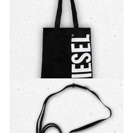
(0 Valutazioni)
Diesel
•
Borse
Unisci praticità e stile iconico con la
borsa in canvas
Diesel Junior
. Questa shopping bag è progettata per
accompagnare i ragazzi in…
52,00 €
65,00 €
Borsa Diesel Nera a Tracolla con Maxi Logo in
Rilievo
(0 Valutazioni)
Diesel
•
Borse