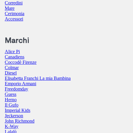
Corredini
Mare
Cerimonia
Accessori
Marchi
Alice Pi
Canadiens
Coccodè Firenze
Colmar
Diesel
Elisabetta Franchi La mia Bambina
Emporio Armani
Freedomday
Guess
Herno
Il Gufo
Imperial Kids
Jeckerson
John Richmond
K-Way
Lalalù