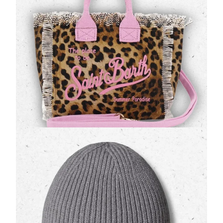
(0 Valutazioni)
MC2 Saint Barth
•
Borse
Afferma il tuo stile con la
borsa Vanity Mini di
MC2 Saint Barth
, un accessorio che non passa
inosservato. Realizzata in pregiata
pel…
129,00 €
Berretto con Risvolto TNF Logo Box The North
Face Bambino Grigio, Nero o Rosa
(0 Valutazioni)
The North Face
•
Cappelli
Dall'alba al tramonto, il classico
berretto con risvolto
Logo Box firmato The North Face
tiene al cal…