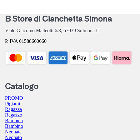
B Store di Cianchetta Simona
Viale Giacomo Matteotti 6/8,
67039
Sulmona
IT
P. IVA 01588660660
Catalogo
PROMO
Pigiami
Ragazza
Ragazzo
Bambina
Bambino
Neonata
Neonato