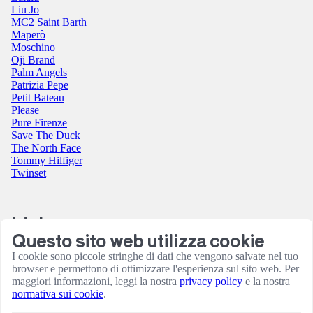
Liu Jo
MC2 Saint Barth
Maperò
Moschino
Oji Brand
Palm Angels
Patrizia Pepe
Petit Bateau
Please
Pure Firenze
Save The Duck
The North Face
Tommy Hilfiger
Twinset
Link
Questo sito web utilizza cookie
Contatti
I cookie sono piccole stringhe di dati che vengono salvate nel tuo
Condizioni utilizzo sito
browser e permettono di ottimizzare l'esperienza sul sito web. Per
Informativa sulla Privacy
maggiori informazioni, leggi la nostra
privacy policy
e la nostra
Resi e rimborsi
normativa sui cookie
.
Termini e Condizioni
Amministrazione