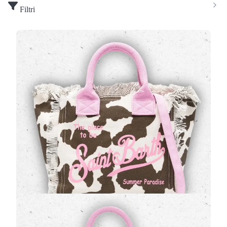
Filtri
Borsa Donna MC2 Saint Barth con Frange e
Stampa Muccata Marrone e Bianca
(0 Valutazioni)
MC2 Saint Barth
•
Borse
Esprimi la tua personalità con l'iconica
borsa MC2
Saint Barth
, un mix perfetto di stile audace e dettagli
ricercati. Questo modello …
139,00 €
Borsa Donna MC2 Saint Barth Vanity Mini in
Pelle Leopardata con Dettagli Rosa