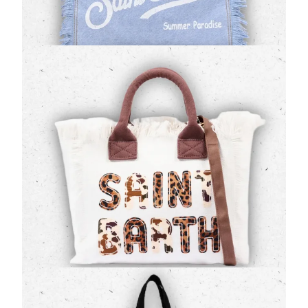
149,00 €
Borsa Mare Bambina MC2 Saint Barth Colette
Bianca in Canvas con Logo Animalier
(0 Valutazioni)
MC2 Saint Barth
•
Borse
Accendi l'estate con la
borsa Colette di MC2 Saint
Barth
, un concentrato di stile e freschezza pensato
per le più piccole. Il corpo i…
149,00 €
Borsa Tote Diesel Junior in Canvas con Maxi
Logo Verticale