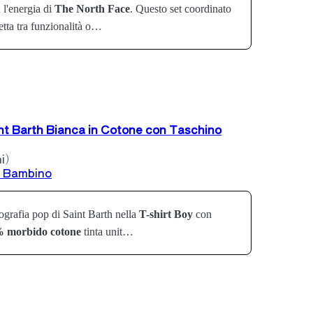
 l'energia di
The North Face
. Questo set coordinato
etta tra funzionalità o…
nt Barth Bianca in Cotone con Taschino
i)
t Bambino
nografia pop di Saint Barth nella
T-shirt Boy
con
 morbido cotone
tinta unit…