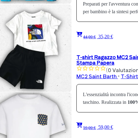
Preparati per l'avventura con
per bambino è la sintesi perf
35,20 €
44,00 €
T-shirt Ragazzo MC2 Sai
Stampa Papera
(0 Valutazion
MC2 Saint Barth
•
T-Shir
L'essenzialità incontra l'ico
taschino. Realizzata in
100%
59,00 €
59,00 €