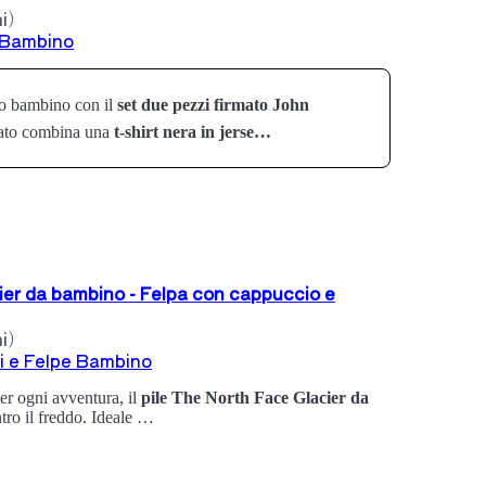
i)
 Bambino
uo bambino con il
set due pezzi firmato John
nato combina una
t-shirt nera in jerse…
ier da bambino - Felpa con cappuccio e
i)
i e Felpe Bambino
er ogni avventura, il
pile The North Face Glacier da
ntro il freddo. Ideale …