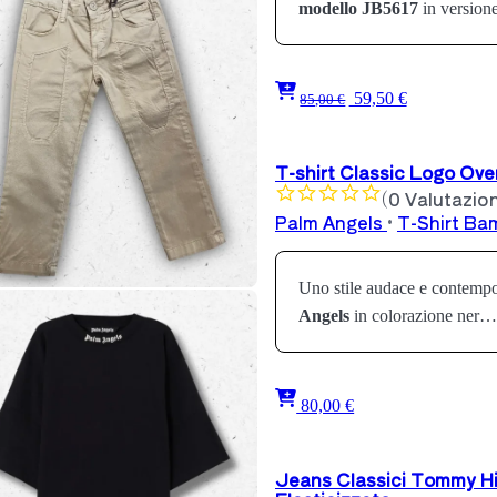
modello JB5617
in version
59,50 €
85,00 €
T-shirt Classic Logo Ov
(0 Valutazion
Palm Angels
•
T-Shirt Ba
Uno stile audace e contemp
Angels
in colorazione ner…
80,00 €
Jeans Classici Tommy Hi