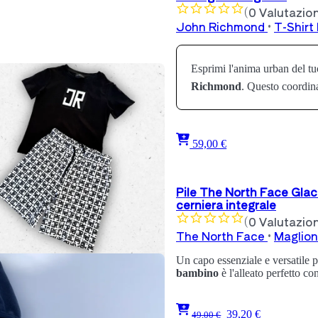
(0 Valutazion
John Richmond
•
T-Shirt
Esprimi l'anima urban del t
Richmond
. Questo coordi
59,00 €
Pile The North Face Glac
cerniera integrale
(0 Valutazion
The North Face
•
Maglion
Un capo essenziale e versatile p
bambino
è l'alleato perfetto co
39,20 €
49,00 €