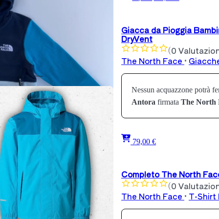
Giacca da Pioggia Bambi
DryVent
(0 Valutazion
The North Face
•
Giacch
Nessun acquazzone potrà fer
Antora
firmata
The North 
79,00 €
Completo The North Face
(0 Valutazion
The North Face
•
T-Shirt