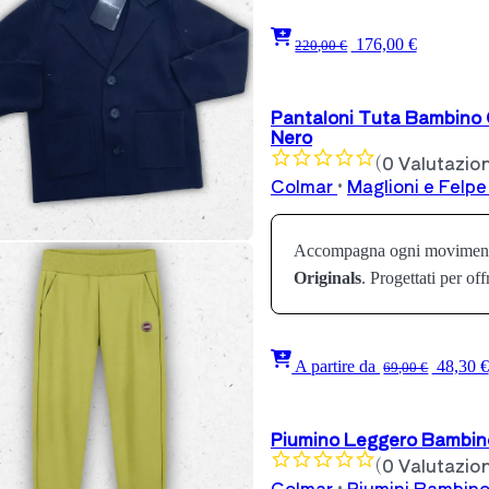
176,00 €
220,00 €
Pantaloni Tuta Bambino C
Nero
(0 Valutazion
Colmar
•
Maglioni e Felp
Accompagna ogni movimento
Originals
. Progettati per o
A partire da
48,30 €
69,00 €
Piumino Leggero Bambino
(0 Valutazion
Colmar
•
Piumini Bambin