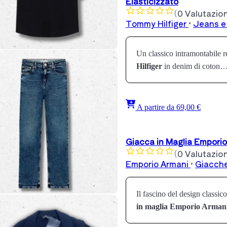
Elasticizzato
(0 Valutazion
Tommy Hilfiger
•
Jeans e
Un classico intramontabile re
Hilfiger
in denim di coton
A partire da 69,00 €
Giacca in Maglia Empori
(0 Valutazion
Emporio Armani
•
Giacch
Il fascino del design classic
in maglia Emporio Arman