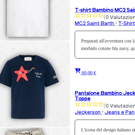
T-shirt Bambino MC2 Sain
(0 Valutazion
MC2 Saint Barth
•
T-Shir
Preparati all'avventura con 
morbido cotone blu navy, q
69,00 €
Pantalone Bambino Jecke
Toppe
(0 Valutazion
Jeckerson
•
Jeans e Pan
L'icona del design italiano si