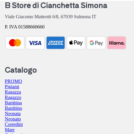
B Store di Cianchetta Simona
Viale Giacomo Matteotti 6/8,
67039
Sulmona
IT
P. IVA 01588660660
Catalogo
PROMO
Pigiami
Ragazza
Ragazzo
Bambina
Bambino
Neonata
Neonato
Corredini
Mare