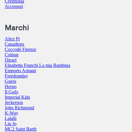
Cerimonia
Accessori
Marchi
Alice Pi
Canadiens
Coccodè Firenze
Colmar
Diesel
Elisabetta Franchi La mia Bambina
Emporio Armani
Freedomday
Guess
Herno
Il Gufo
Imperial Kids
Jeckerson
John Richmond
K-Way
Lalalù
Liu Jo
MC2 Saint Barth