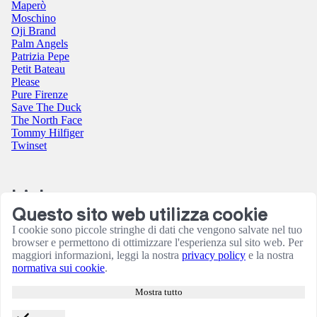
Maperò
Moschino
Oji Brand
Palm Angels
Patrizia Pepe
Petit Bateau
Please
Pure Firenze
Save The Duck
The North Face
Tommy Hilfiger
Twinset
Link
Questo sito web utilizza cookie
Contatti
I cookie sono piccole stringhe di dati che vengono salvate nel tuo
Condizioni utilizzo sito
browser e permettono di ottimizzare l'esperienza sul sito web. Per
Informativa sulla Privacy
maggiori informazioni, leggi la nostra
privacy policy
e la nostra
Resi e rimborsi
normativa sui cookie
.
Termini e Condizioni
Amministrazione
Mostra tutto
Consensi cookie