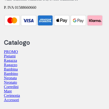
P. IVA 01588660660
Catalogo
PROMO
Pigiami
Ragazza
Ragazzo
Bambina
Bambino
Neonata
Neonato
Corredini
Mare
Cerimonia
Accessori