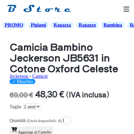
PROMO
Pigiami
Ragazza
Ragazzo
Bambina
B
Camicia Bambino
Jeckerson JB5631 in
Cotone Oxford Celeste
Jeckerson
•
Camicie
♂ Maschio
48,30 €
(IVA inclusa)
69,00 €
Taglia
Quantità
(Unità disponibili: 4)
Aggiungi al Carrello