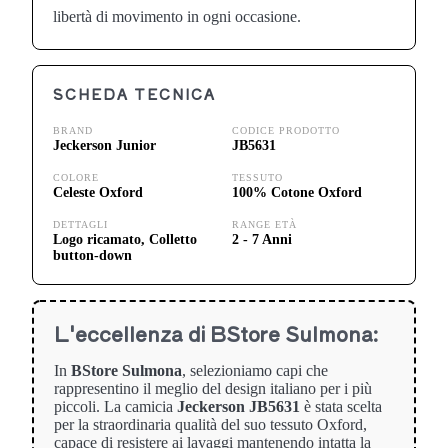
libertà di movimento in ogni occasione.
SCHEDA TECNICA
BRAND
CODICE PRODOTTO
Jeckerson Junior
JB5631
COLORE
TESSUTO
Celeste Oxford
100% Cotone Oxford
DETTAGLI
RANGE ETÀ
Logo ricamato, Colletto
2 - 7 Anni
button-down
L'eccellenza di BStore Sulmona:
In
BStore Sulmona
, selezioniamo capi che
rappresentino il meglio del design italiano per i più
piccoli. La camicia
Jeckerson JB5631
è stata scelta
per la straordinaria qualità del suo tessuto Oxford,
capace di resistere ai lavaggi mantenendo intatta la