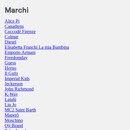
Marchi
Alice Pi
Canadiens
Coccodè Firenze
Colmar
Diesel
Elisabetta Franchi La mia Bambina
Emporio Armani
Freedomday
Guess
Herno
Il Gufo
Imperial Kids
Jeckerson
John Richmond
K-Way
Lalalù
Liu Jo
MC2 Saint Barth
Maperò
Moschino
Oji Brand