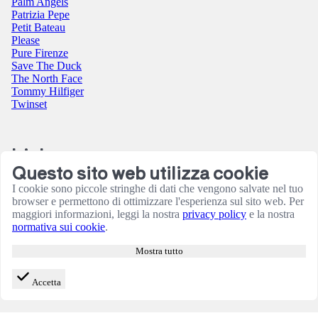
Palm Angels
Patrizia Pepe
Petit Bateau
Please
Pure Firenze
Save The Duck
The North Face
Tommy Hilfiger
Twinset
Link
Questo sito web utilizza cookie
Contatti
I cookie sono piccole stringhe di dati che vengono salvate nel tuo
Condizioni utilizzo sito
browser e permettono di ottimizzare l'esperienza sul sito web. Per
Informativa sulla Privacy
maggiori informazioni, leggi la nostra
privacy policy
e la nostra
Resi e rimborsi
normativa sui cookie
.
Termini e Condizioni
Amministrazione
Mostra tutto
Consensi cookie
Accetta
© 2026 B Store di Cianchetta Simona