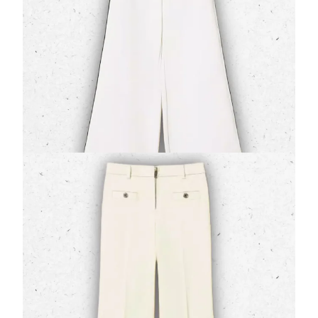
L'attitudine sporty-chic incontra le tendenze più amate
del momento nei
pantaloni in felpa firmati Twinset
.
Caratterizzati da una
lin…
62,30 €
89,00 €
Pantaloni Cinque Tasche Bambina Twinset in
Cotone Bull Stretch Off White
(0 Valutazioni)
Twinset
•
Pantaloni e Jeans Ragazza
Stile autentico e massima libertà di movimento si
fondono nei
pantaloni firmati Twinset Milano
.
Realizzati in resistente
tessuto bull…