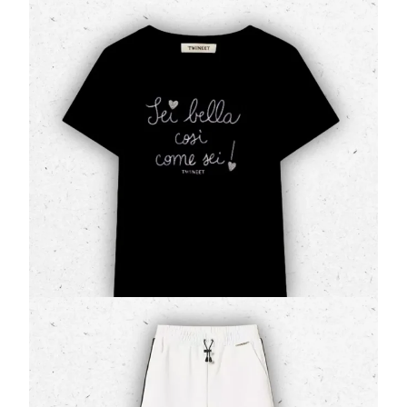
T-Shirt Ragazza Twinset Nera in Cotone
Stretch con Ricamo Logo a Catenella
(0 Valutazioni)
Twinset
•
T-Shirt e Top Ragazza
L'essenzialità incontra la cura del dettaglio nella
t-
shirt firmata Twinset Milano
. Realizzata in un
morbidissimo e confortevole
jers…
41,30 €
59,00 €
Pantaloni Ampi Bambina Twinset in Felpa Off
White con Righe Sportive
(0 Valutazioni)
Twinset
•
Pantaloni e Jeans Ragazza