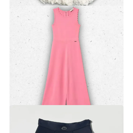
Tuta Ragazza Twinset Rosa Aurora Pink in
Maglia con Fondo Traforato a Zig-Zag
(0 Valutazioni)
Twinset
•
Abiti
L'eleganza "one-piece" si tinge di romanticismo con
la
tuta Twinset
in maglia di misto viscosa. Nella
vibrante tonalità
Rosa Aurora P…
108,50 €
155,00 €
Gonna bambina TWINSET GIRL
(0 Valutazioni)
Twinset
•
PROMO