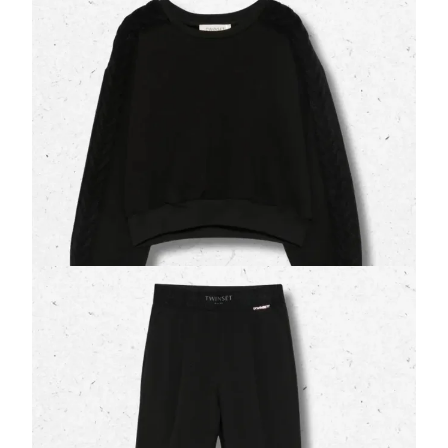
(0 Valutazioni)
Twinset
•
Maglioni e Felpe Ragazza
Calore e stile artigianale per la stagione fredda: il
maglione a trecce firmato Twinset
in colorazion…
89,00 €
Titolo: Pantaloni a Palazzo Twinset Ragazza
Neri in Flanella con Pieghe
(0 Valutazioni)
Twinset
•
Pantaloni e Jeans Ragazza
Eleganza e movimento in un unico capo: i
pantaloni
a palazzo firmati Twinset
in flanella nera si dist…