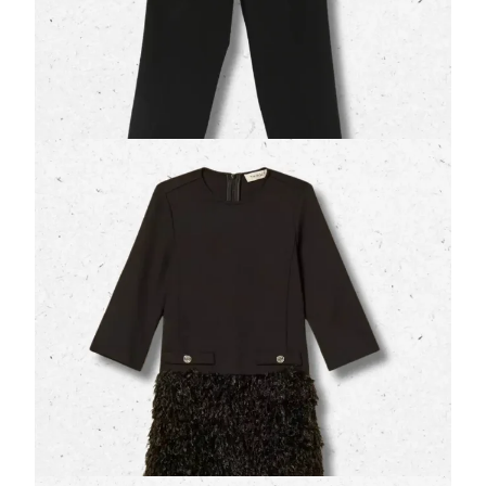
125,00 €
Abito Corto Twinset Ragazza Nero con
Dettaglio Faux Fur
(0 Valutazioni)
Twinset
•
Abiti
Un capo elegante e ricercato per le occasioni speciali:
l'
abito corto firmato Twinset
in colorazione …
150,00 €