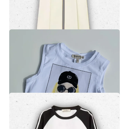
84,00 €
120,00 €
Canotta con stampa Twinset per ragazza
(0 Valutazioni)
Twinset
•
PROMO
Canotta stampa, Twinset; colore bianco.
29,50 €
59,00 €
Felpa Bambina Twinset Color Block Off White e
Nero con Righe Sportive
(0 Valutazioni)
Twinset
•
Maglioni e Felpe Ragazza