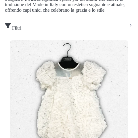
tradizione del Made in Italy con un'estetica sognante e attuale,
offrendo capi unici che celebrano la grazia e lo stile.
Filtri
Abito Twinset Bambina Bianco a Palloncino con
Fiori in Rilievo
(0 Valutazioni)
Twinset
•
Abiti
Un'esplosione di candore e poesia definisce questo
straordinario
abito Twinset
da bambina.
Caratterizzato da una silhouette iconica c…
115,50 €
165,00 €