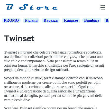
PROMO
Pigiami
Ragazza
Ragazzo
Bambina
B
Twinset
Twinset
è il brand che celebra l'eleganza romantica e sofisticata,
ora declinata in collezioni per bambine e ragazze che amano uno
stile chic e contemporaneo. Nato per esaltare la femminilità in
ogni sua forma, il marchio si distingue per l'uso sapiente di tessuti
pregiati, dettagli preziosi e design raffinati.
Scopri un mondo di tulle, pizzi e stampe delicate che si uniscono
a silhouette moderne per creare outfit che sono perfetti per ogni
occasione, dalle cerimonie alle giornate speciali. Ogni capo
Twinset è un'espressione di qualità sartoriale e un'attenzione
maniacale al dettaglio, pensata per far sentire le più giovani delle
vere piccole dive.
Scegliere
Twinset
significa optare per un brand che unisce la