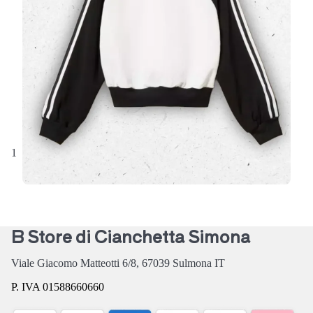
Un perfetto connubio tra attitudine urban-sport e
dettagli di classe: la
felpa color block firmata
Twinset
ridefinisce il concetto di…
55,30 €
79,00 €
1
2
3
4
5
prossima
…
ultima
B Store di Cianchetta Simona
Viale Giacomo Matteotti 6/8,
67039
Sulmona
IT
P. IVA 01588660660