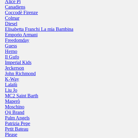
Alice Pi
Canadiens
Coccodè Firenze
Colmar
Diesel
Elisabetta Franchi La mia Bambina
Emporio Armani
Freedomday
Guess
Herno
Il Gufo
Imperial Kids
Jeckerson
John Richmond
K-Way
Lalalù
Liu Jo
MC2 Saint Barth
Maperò
Moschino
Oji Brand
Palm Angels
Patrizia Pepe
Petit Bateau
Please