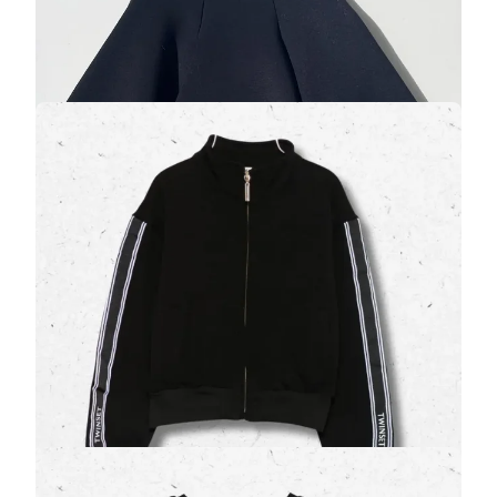
A partire da
52,50 €
105,00 €
Felpa Twinset Ragazza Nera con Zip e Righe a
Contrasto
(0 Valutazioni)
Twinset
•
Maglioni e Felpe Ragazza
Uno stile sportivo ed elegante allo stesso tempo: la
felpa firmata Twinset
in colorazione nera si dis…
99,00 €
Maglione a Trecce Twinset Ragazza Nero
Manica Lunga