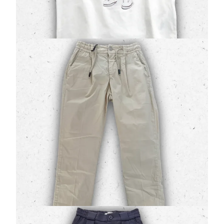
A partire da
27,30 €
39,00 €
Pantalaccio Ragazzo Jeckerson in Cotone con
Coulisse e Tasche a Filo
(0 Valutazioni)
Jeckerson
•
Jeans e Pantaloni Ragazzo
Comfort senza compromessi e design d'avanguardia:
il
pantalaccio Jeckerson modello 134P
ridefinisce il
concetto di pantalone casual p…
52,50 €
75,00 €
Pantalone Ragazzo Jeckerson in Fresco Lana