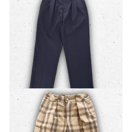
Blu Navy
(0 Valutazioni)
Jeckerson
•
Jeans e Pantaloni Ragazzo
L'eccellenza della sartoria italiana incontra le esigenze
della linea Teen: il
pantalone Jeckerson in fresco
lana
è il sinonimo di el…
59,50 €
85,00 €
Pantalone Bambino Jeckerson Tartan Beige e
Celeste in Misto Lino
(0 Valutazioni)
Jeckerson
•
Jeans e Pantaloni Bambino
Uno stile senza tempo che profuma di estate e