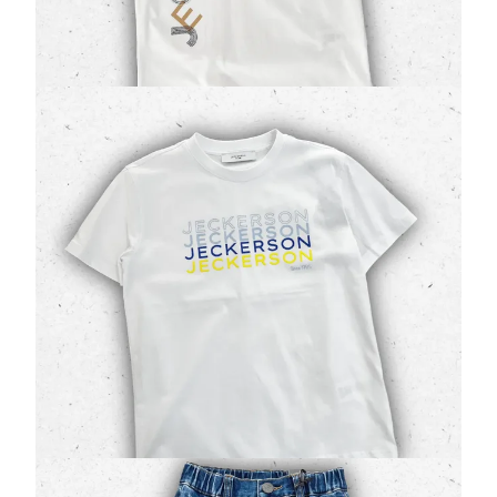
34,30 €
49,00 €
Jeckerson T-shirt Ragazzo con Maxi Logo
Grafico e Scritta Colorata
(0 Valutazioni)
Jeckerson
•
Jeans e Pantaloni Ragazzo
Esprimi la tua energia con la
t-shirt Jeckerson
modello J5153
. Realizzata in un freschissimo
jersey
di cotone
di alta qualità, questa…
30,80 €
44,00 €
Jeans Bambino Jeckerson JB5643 con Toppe