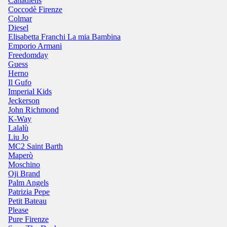
Canadiens
Coccodè Firenze
Colmar
Diesel
Elisabetta Franchi La mia Bambina
Emporio Armani
Freedomday
Guess
Herno
Il Gufo
Imperial Kids
Jeckerson
John Richmond
K-Way
Lalalù
Liu Jo
MC2 Saint Barth
Maperò
Moschino
Oji Brand
Palm Angels
Patrizia Pepe
Petit Bateau
Please
Pure Firenze