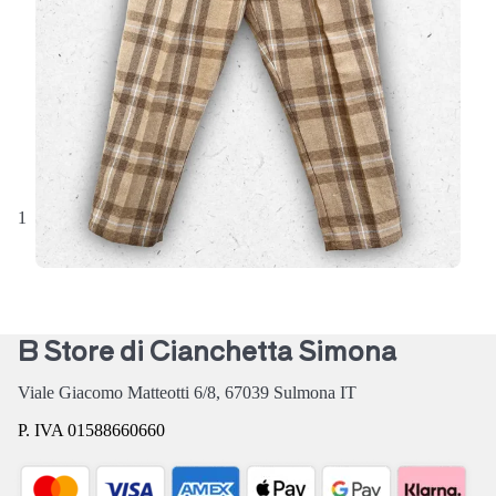
occasioni speciali: il
pantalone Jeckerson modello
JB5633
è un capolavoro di eleganza j…
A partire da
52,50 €
75,00 €
1
2
3
4
5
prossima
…
ultima
B Store di Cianchetta Simona
Viale Giacomo Matteotti 6/8,
67039
Sulmona
IT
P. IVA 01588660660