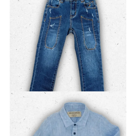
Iconiche - 2/7 Anni
(0 Valutazioni)
Jeckerson
•
Jeans e Pantaloni Bambino
Il fascino del vero denim incontra il design
leggendario: il
jeans Jeckerson JB5617
è il capo
iconico per eccellenza. Caratterizzato …
66,50 €
95,00 €
Camicia Neonati Jeckerson in Lino Celeste
Oxford con Bottoni a Contrasto
(0 Valutazioni)
Jeckerson
•
Camicie