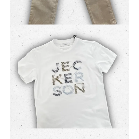
59,50 €
85,00 €
Jeckerson T-shirt Ragazzo Bianca con Stampa
Logo Graphic e "J" Iconica
(0 Valutazioni)
Jeckerson
•
T-Shirt Ragazzo
Stile pulito e carattere deciso: la
t-shirt Jeckerson
modello J5180
reinterpreta i codici del brand per la
linea Teen. Realizzata in …
34,30 €
49,00 €
Jeckerson Bermuda Bambino Tartan Beige e