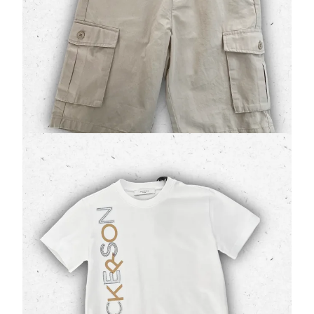
L'avventura quotidiana incontra lo stile iconico: il
bermuda Jeckerson modello 150P
è il compagno
ideale per l'estate dei ragazzi. Re…
55,30 €
79,00 €
Jeckerson T-shirt Ragazzo Bianca con Logo
Verticale e Grafica Esplosa
(0 Valutazioni)
Jeckerson
•
T-Shirt Ragazzo
Stile dinamico e attitudine street: la
t-shirt Jeckerson
modello J5176
è pensata per i ragazzi che vogliono
comunicare la propria per…