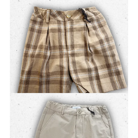
Celeste in Misto Lino
(0 Valutazioni)
Jeckerson
•
Shorts e Pantaloncini Bambino
L'eleganza sartoriale incontra la freschezza estiva nei
bermuda Jeckerson modello JB5635
. Realizzati in
un pregiato
misto lino e coto…
45,50 €
65,00 €
Jeckerson Bermuda Cargo Ragazzo con
Tasconi Laterali in Cotone
(0 Valutazioni)
Jeckerson
•
Pantaloncini Ragazzo