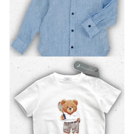
La nobiltà del lino incontra lo stile contemporaneo
nella splendida
camicia da neonato firmata
Jeckerson
. Realizzata interamente in…
48,30 €
69,00 €
Jeckerson T-shirt Bambino Bianca con Stampa
Frontale
(0 Valutazioni)
Jeckerson
•
T-Shirt Bambino
L'energia del design italiano si riflette nella
t-shirt
Jeckerson modello JB5636
. Realizzata in un fresco e
resistente
jersey di coto…