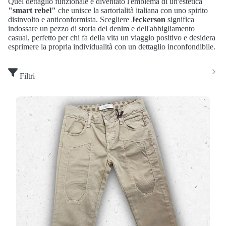
Quel dettaglio funzionale è diventato l'emblema di un'estetica
"smart rebel"
che unisce la sartorialità italiana con uno spirito
disinvolto e anticonformista.
Scegliere
Jeckerson
significa
indossare un pezzo di storia del denim e dell'abbigliamento
casual, perfetto per chi fa della vita un viaggio positivo e desidera
esprimere la propria individualità con un dettaglio inconfondibile.
Filtri
Pantalone Bambino Jeckerson Beige in Cotone
Elasticizzato con Toppe
(0 Valutazioni)
Jeckerson
•
Jeans e Pantaloni Bambino
L'icona del design italiano si tinge di eleganza
naturale: il
pantalone Jeckerson modello JB5617
in
versione beige è il must-have per…