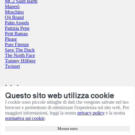
MC2 Saint Barth
Maperò
Moschino
Oji Brand
Palm Angels
Patrizia Pepe
Petit Bateau
Please
Pure Firenze
Save The Duck
The North Face
Tommy Hilfiger
Twinset
Link
Questo sito web utilizza cookie
Contatti
I cookie sono piccole stringhe di dati che vengono salvate nel tuo
Condizioni utilizzo sito
browser e permettono di ottimizzare l'esperienza sul sito web. Per
Informativa sulla Privacy
maggiori informazioni, leggi la nostra
privacy policy
e la nostra
Resi e rimborsi
normativa sui cookie
.
Termini e Condizioni
Amministrazione
Mostra tutto
Consensi cookie