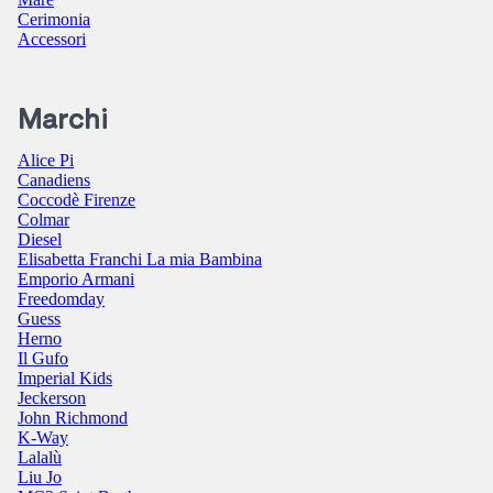
Cerimonia
Accessori
Marchi
Alice Pi
Canadiens
Coccodè Firenze
Colmar
Diesel
Elisabetta Franchi La mia Bambina
Emporio Armani
Freedomday
Guess
Herno
Il Gufo
Imperial Kids
Jeckerson
John Richmond
K-Way
Lalalù
Liu Jo