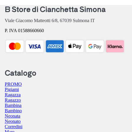
B Store di Cianchetta Simona
Viale Giacomo Matteotti 6/8,
67039
Sulmona
IT
P. IVA 01588660660
Catalogo
PROMO
Pigiami
Ragazza
Ragazzo
Bambina
Bambino
Neonata
Neonato
Corredini
Mare